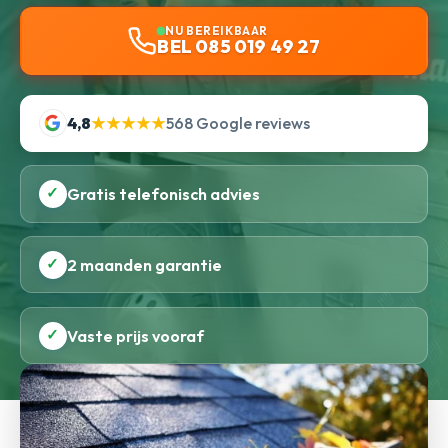
NU BEREIKBAAR
BEL 085 019 49 27
4,8
★★★★★
568 Google reviews
✓
Gratis telefonisch advies
✓
2 maanden garantie
✓
Vaste prijs vooraf