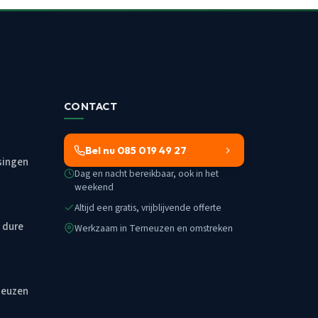
CONTACT
Bel nu 085 019 49 27
singen
Dag en nacht bereikbaar, ook in het
weekend
Altijd een gratis, vrijblijvende offerte
 dure
Werkzaam in Terneuzen en omstreken
neuzen